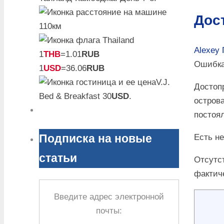
Дос
110км
Alexey
1
THB
=1.01
RUB
Ошибка 
1
USD
=36.06
RUB
V.J.
Достоп
Bed & Breakfast 30
USD
.
острова
постоя
Подписка на новые
Есть н
статьи
Отсутс
фактич
Введите адрес электронной
почты: