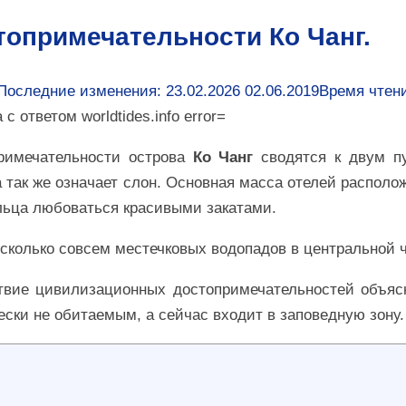
топримечательности Ко Чанг.
Последние изменения: 23.02.2026
02.06.2019
Время чтен
с ответом worldtides.info error=
римечательности острова
Ко Чанг
сводятся к двум пу
 так же означает слон. Основная масса отелей располо
льца любоваться красивыми закатами.
есколько совсем местечковых водопадов в центральной ч
твие цивилизационных достопримечательностей объясн
ески не обитаемым, а сейчас входит в заповедную зону.