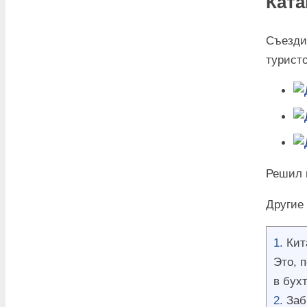
Ката
Съезди
туристо
Решил 
Другие
Кит
Это, 
в бух
Заб