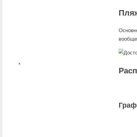
Пля
Основн
вообще
Расп
Граф