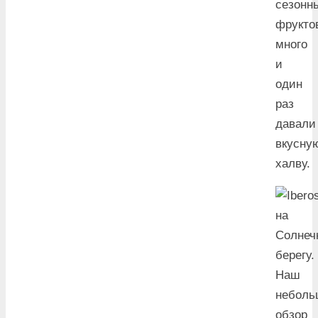
сезонн
фрукто
много
и
один
раз
давали
вкусну
халву.