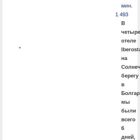
мин.
1 493
В
четыре
отеле
Iberost
на
Солне
берегу
в
Болгар
мы
были
всего
6
дней,