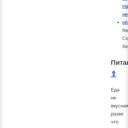
Ib
Со
бе
Пита
⇧
Еда
не
вкусная
разве
что