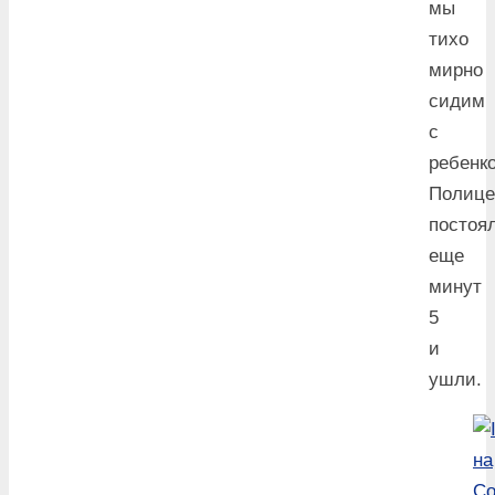
мы
тихо
мирно
сидим
с
ребенк
Полице
постоя
еще
минут
5
и
ушли.