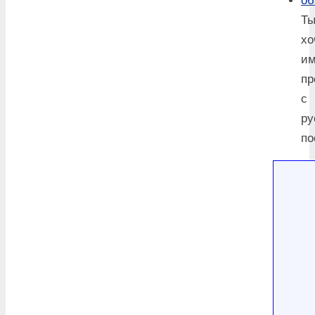
Т
хо
им
пр
с
ру
по