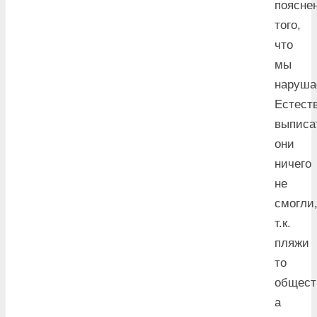
поясне
того,
что
мы
наруша
Естест
выписа
они
ничего
не
смогли
т.к.
пляжи
то
общест
а