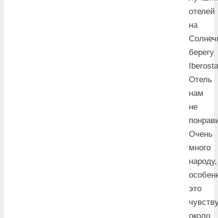
отелей
на
Солнеч
берегу
Iberosta
Отель
нам
не
понрав
Очень
много
народу,
особен
это
чувств
около