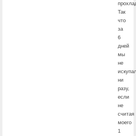
прохла
Так
что
за
6
дней
мы
не
искупа
ни
разу,
если
не
считая
моего
1