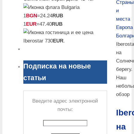
Страны
и
1
BGN
=24.24
RUB
места
1
EUR
=47.40
RUB
Европа
Болгар
Iberostar 730
EUR
.
Iberosta
на
Солнеч
Подписка на новые
берегу.
статьи
Наш
неболь
обзор
Введите адрес электронной
почты:
Iber
на