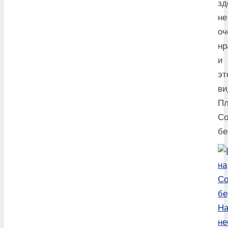
зд
не
оч
нр
и
эт
ви
П
Со
бе