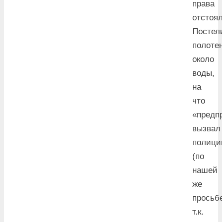
права
отстоял
Постел
полоте
около
воды,
на
что
«предп
вызвал
полиц
(по
нашей
же
просьб
т.к.