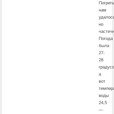
Погрет
нам
удалос
но
частичн
Погода
была
27-
28
градусо
а
вот
темпер
воды
24,5
—