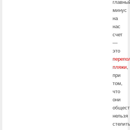
главны
минус
на
нас
счет
—
это
перепо
пляжи
,
при
том,
что
они
общест
нельзя
стелит