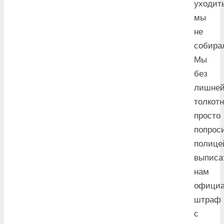
уходит
мы
не
собира
Мы
без
лишне
толкот
просто
попрос
полице
выписа
нам
офици
штраф
с