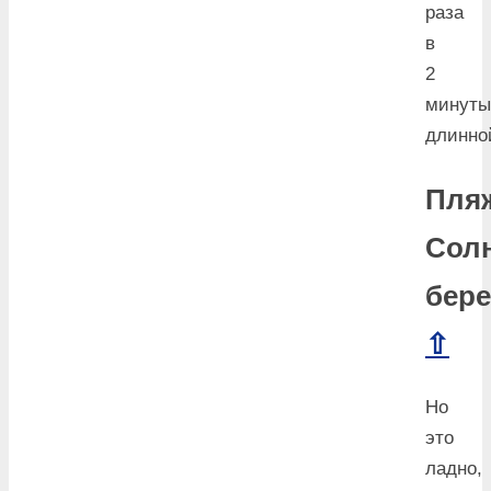
раза
в
2
минуты
длинно
Пля
Сол
бере
⇧
Но
это
ладно,