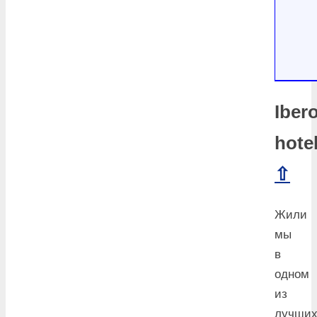
Iber
hote
⇧
Жили
мы
в
одном
из
лучши