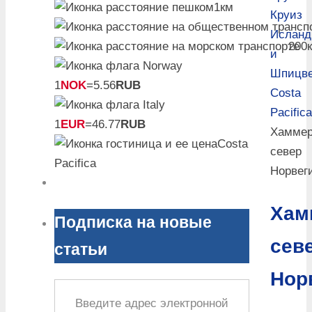
1км
Круиз
Исланд
200
и
Шпицве
1
NOK
=5.56
RUB
Costa
Pacifica
1
EUR
=46.77
RUB
Хаммер
Costa
север
Pacifica
Норвег
Хам
Подписка на новые
сев
статьи
Нор
Введите адрес электронной