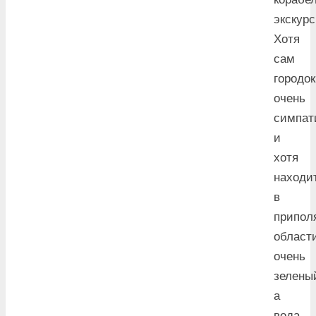
экскурс
Хотя
сам
городок
очень
симпат
и
хотя
находи
в
припол
област
очень
зелены
а
вода,