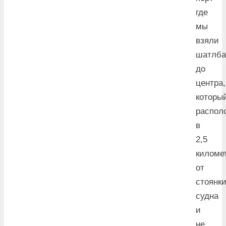
где
мы
взяли
шатлба
до
центра,
которы
распол
в
2,5
киломе
от
стоянк
судна
и
не