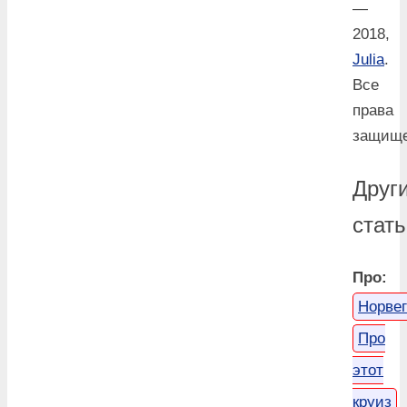
—
2018,
Julia
.
Все
права
защище
Друг
стать
Про:
Норве
Про
этот
круиз