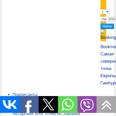
Bookma
Самая
северн
точка
Европы
Гамбур
Подписанты
Часть статей (не тематических) переезжают на
Авторский блог Алексея Зайцева