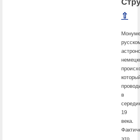
Стр
⇧
Монуме
русско
астрон
немецк
происх
которы
провод
в
середи
19
века.
Фактич
это