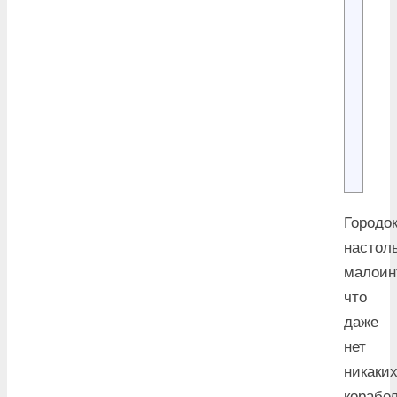
Городо
настол
малоин
что
даже
нет
никаки
корабе