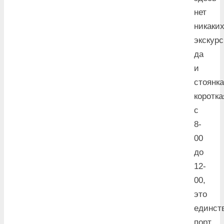
нет
никаки
экскурс
да
и
стоянка
коротка
с
8-
00
до
12-
00,
это
единст
порт