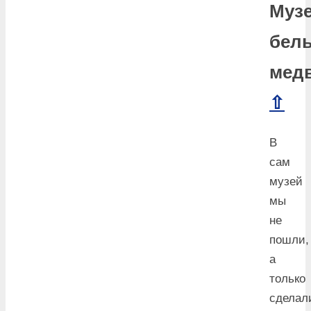
Муз
бел
мед
⇧
В
сам
музей
мы
не
пошли,
а
только
сделал