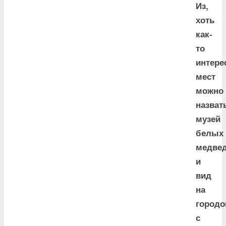
Из,
хоть
как-
то
интере
мест
можно
назват
музей
белых
медве
и
вид
на
городо
с