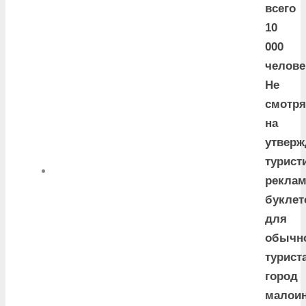
всего
10
000
челове
Не
смотря
на
утверж
турист
рекла
буклет
для
обычн
турист
город
малоин