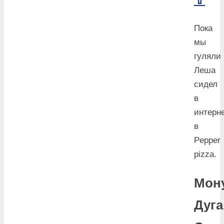
Пока
мы
гуляли
Леша
сидел
в
интерн
в
Pepper
pizza.
Мон
Дуга