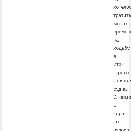
хотело
тратит
много
времен
на
ходьбу
в
итак
коротко
стоянке
судна.
Стоимо
6
евро
со
взросл