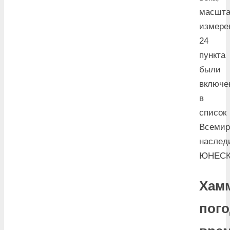
масшта
измере
24
пункта
были
включе
в
список
Всемир
наслед
ЮНЕСК
Хам
пого