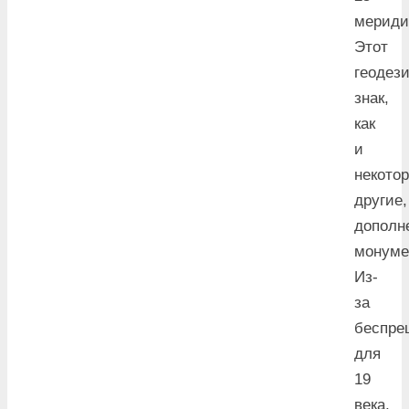
мериди
Этот
геодез
знак,
как
и
некото
другие,
дополн
монуме
Из-
за
беспре
для
19
века,