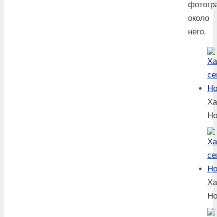
фотогр
около
него.
Ха
Но
Ха
Но