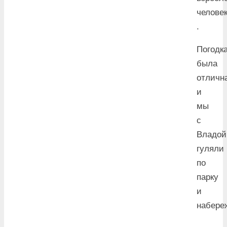
челове
.
Погодк
была
отличн
и
мы
с
Владой
гуляли
по
парку
и
набере