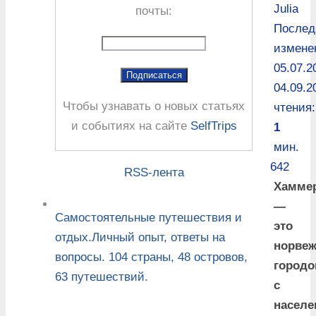
Julia
почты:
Послед
измене
05.07.2
04.09.2
Чтобы узнавать о новых статьях
чтения:
и событиях на сайте
SelfTrips
1
мин.
642
RSS-лента
Хамме
—
Самостоятельные путешествия и
это
отдых.Личный опыт, ответы на
норвеж
вопросы. 104 страны, 48 островов,
городо
63 путешествий.
с
населе