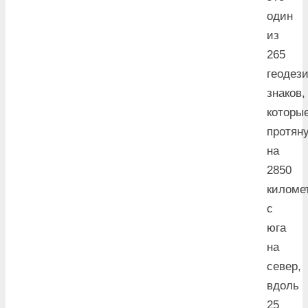
один
из
265
геодез
знаков,
которы
протян
на
2850
киломе
с
юга
на
север,
вдоль
25