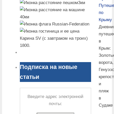
3км
Путеше
по
40км
Крыму
Дневни
путеше
Карина SV (с завтраком на троих)
в
1800
.
Крым:
Золоты
ворота,
Подписка на новые
Генуэз
статьи
крепос
и
пляж
Введите адрес электронной
в
почты:
Судаке