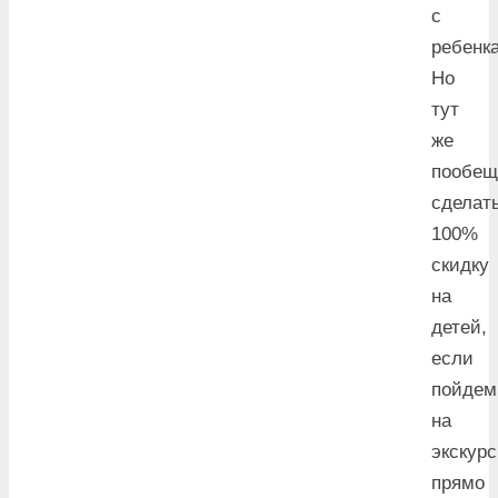
с
ребенка
Но
тут
же
пообещ
сделат
100%
скидку
на
детей,
если
пойдем
на
экскур
прямо