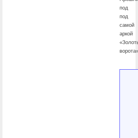
под
под
самой
аркой
«Золот
ворота»