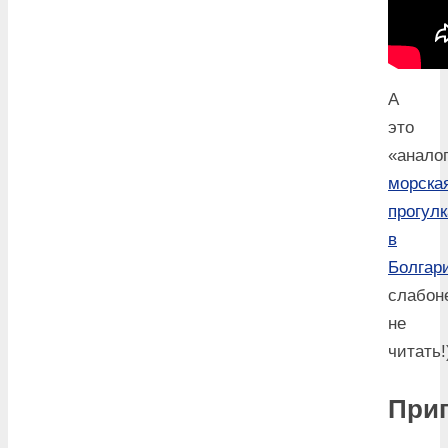
А
это
«анало
морска
прогулк
в
Болгар
слабон
не
читать!
При