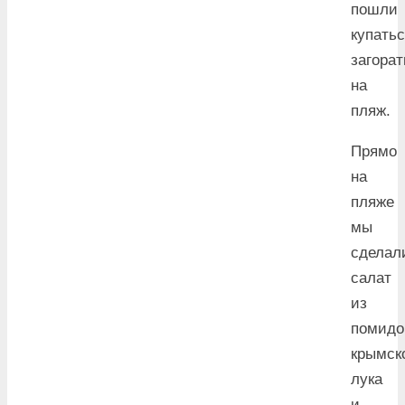
пошли
купать
загорат
на
пляж.
Прямо
на
пляже
мы
сделал
салат
из
помидо
крымск
лука
и