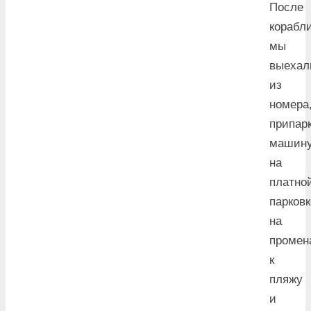
После
корабл
мы
выехал
из
номера
припар
машин
на
платно
парковк
на
промен
к
пляжу
и