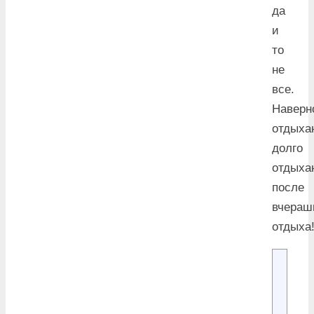
да
и
то
не
все.
Наверн
отдых
долго
отдыха
после
вчераш
отдыха!