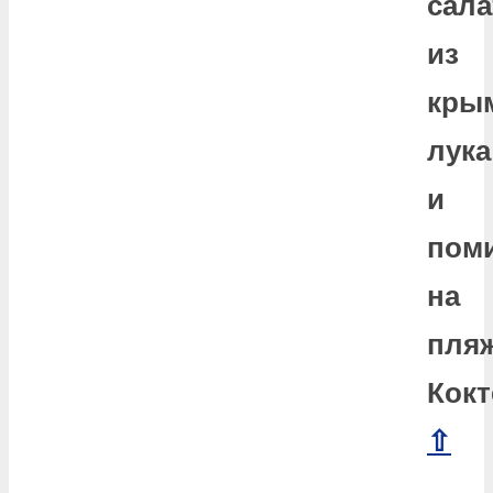
сала
из
кры
лука
и
пом
на
пля
Кокт
⇧