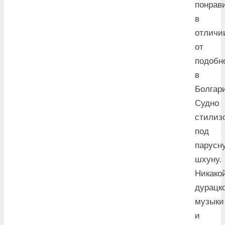
понрав
в
отличи
от
подобн
в
Болгар
Судно
стилиз
под
парусн
шхуну.
Никако
дурацк
музыки
и