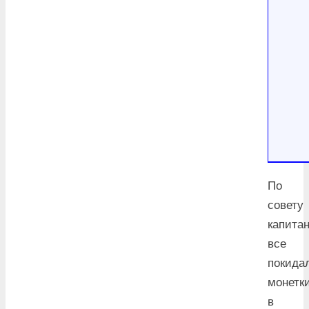
По
совету
капита
все
покида
монетк
в