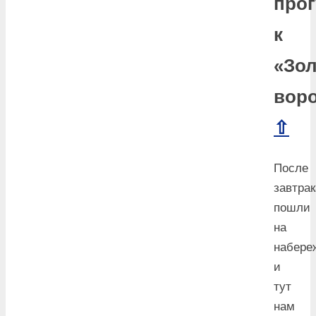
прог
к
«Зо
вор
⇧
После
завтрак
пошли
на
набере
и
тут
нам