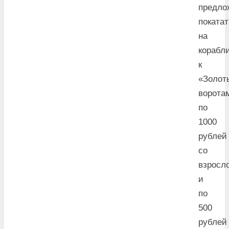
предло
поката
на
корабл
к
«Золот
ворота
по
1000
рублей
со
взросл
и
по
500
рублей