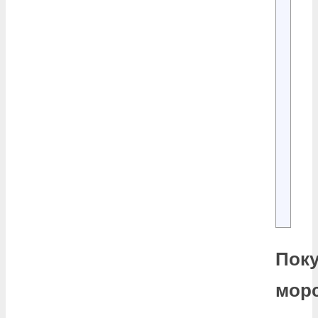
Поку
мор