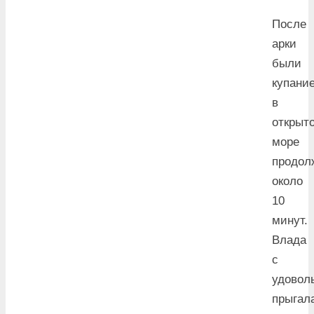
После
арки
были
купани
в
открыт
море
продол
около
10
минут.
Влада
с
удовол
прыгал