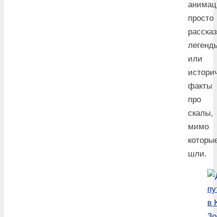
анимац
просто
расска
легенд
или
истори
факты
про
скалы,
мимо
которы
шли.