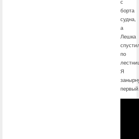
с
борта
судна,
а
Лешка
спусти
по
лестни
Я
занырн
первый.