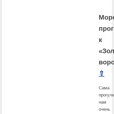
Мор
прог
к
«Зо
вор
⇧
Сама
прогулк
нам
очень