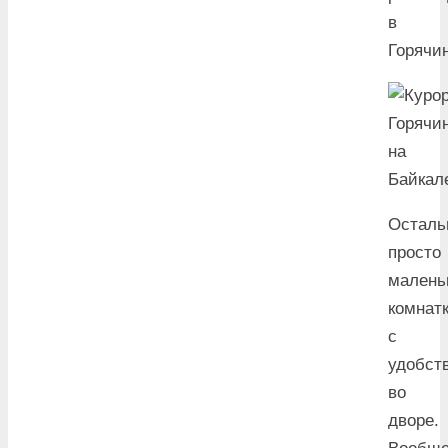
в
Горячин
Осталь
просто
малень
комнат
с
удобст
во
дворе.