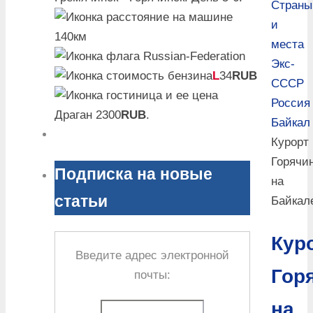
Страны
и
140км
места
Экс-
L
34
RUB
СССР
Россия
Драган 2300
RUB
.
Байкал
Курорт
Горячи
Подписка на новые
на
статьи
Байкал
Кур
Введите адрес электронной
Гор
почты:
на