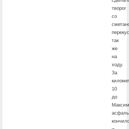
сделал
творог
со
сметан
переку
так
же
на
ходу.
За
киломе
10
до
Максим
асфаль
кончил