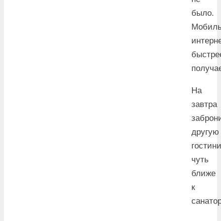
было.
Мобил
интерн
быстре
получае
На
завтра
заброн
другую
гостин
чуть
ближе
к
санато