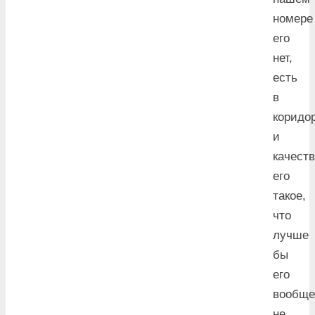
номере
его
нет,
есть
в
коридор
и
качест
его
такое,
что
лучше
бы
его
вообще
не