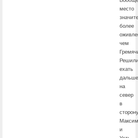
Вообщ
место
значит
более
оживле
чем
Гремяч
Решил
ехать
дальш
на
север
в
сторон
Максим
и