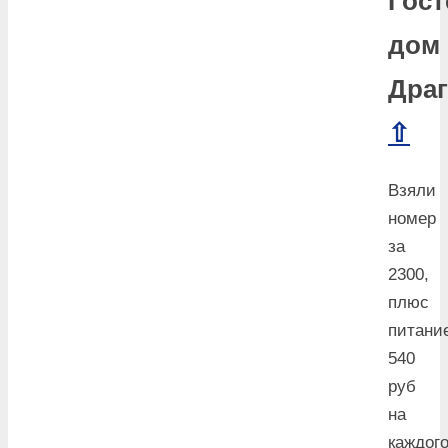
Гост
дом
Драг
⇧
Взяли
номер
за
2300,
плюс
питани
540
руб
на
каждого