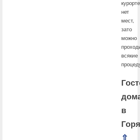
курорте
нет
мест,
зато
можно
проход
всякие
процед
Гос
дом
в
Горя
⇧