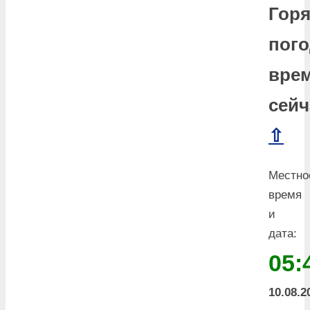
Горя
пого
вре
сейч
⇧
Местно
время
и
дата:
05:
10.08.2