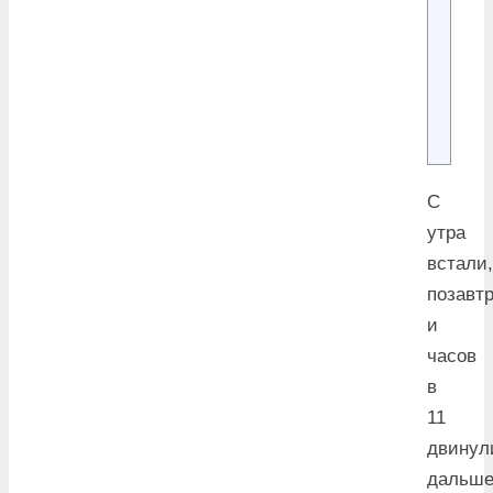
С
утра
встали,
позавт
и
часов
в
11
двинул
дальш