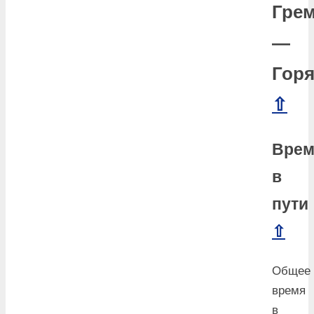
Гре
—
Горя
⇧
Врем
в
пути
⇧
Общее
время
в