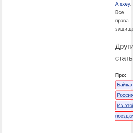
Alexey
.
Все
права
защище
Друг
стать
Про:
Байка
Росси
Из это
поездк