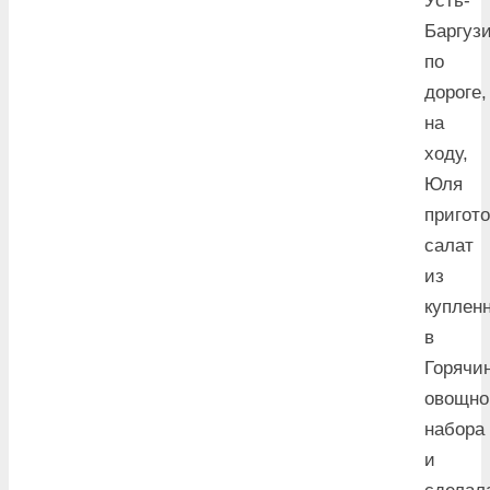
Усть-
Баргузи
по
дороге,
на
ходу,
Юля
пригот
салат
из
куплен
в
Горячи
овощно
набора
и