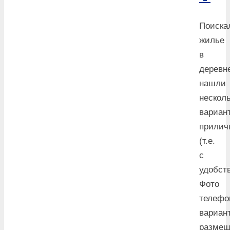
Поиска
жилье
в
деревн
нашли
нескол
вариан
прилич
(т.е.
с
удобст
Фото
телефо
вариан
размещ