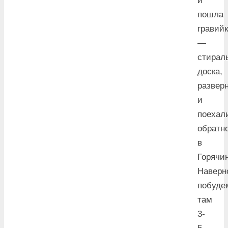
и
пошла
гравий
—
стирал
доска,
развер
и
поехал
обратн
в
Горячин
Наверн
побуде
там
3-