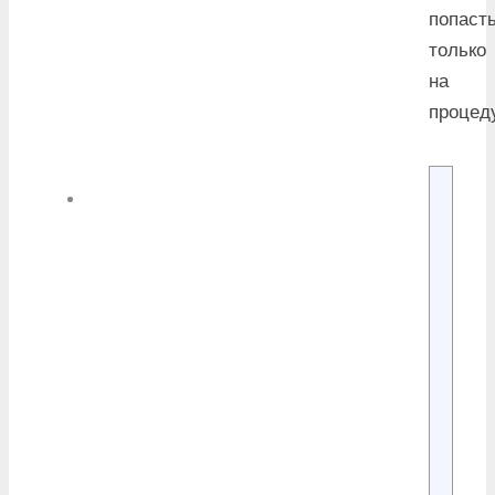
попаст
только
на
процед