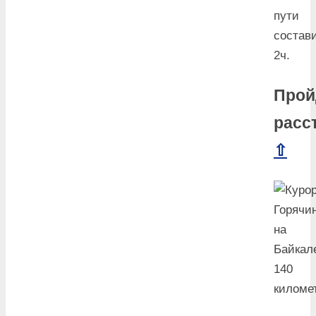
пути
состав
2ч.
Прой
расс
⇧
140
киломе