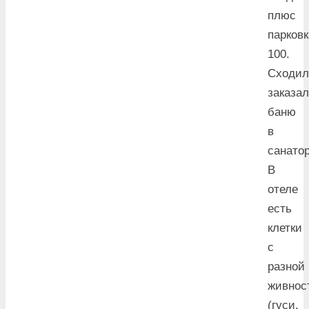
плюс
парковк
100.
Сходил
заказа
баню
в
санато
В
отеле
есть
клетки
с
разной
живнос
(гуси,