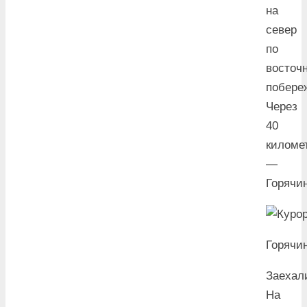
на
север
по
восточ
побере
Через
40
киломе
—
Горячин
Горячин
Заехал
На