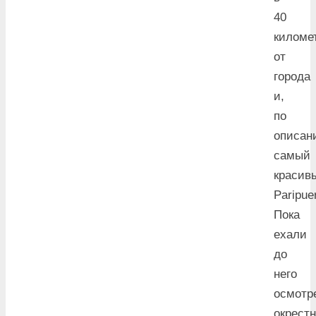
40
киломе
от
города
и,
по
описан
самый
красив
Paripue
Пока
ехали
до
него
осмотр
окрестн