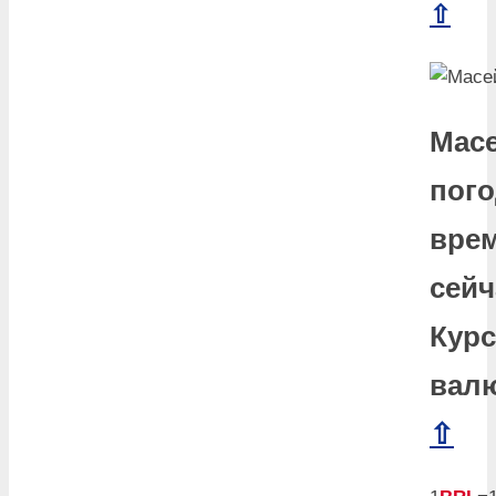
⇧
Масе
пого
вре
сейч
Курс
вал
⇧