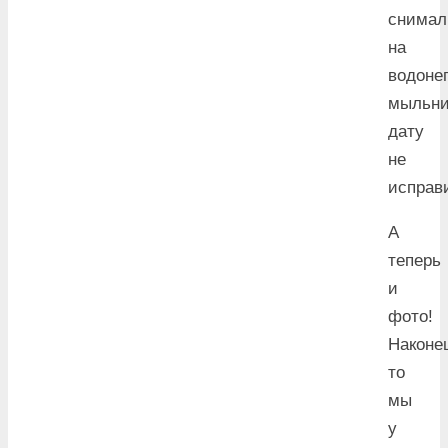
снимал
на
водоне
мыльни
дату
не
исправ
А
теперь
и
фото!
Наконе
то
мы
у