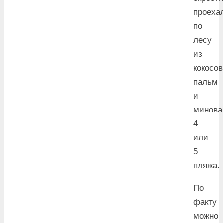
проеха
по
лесу
из
кокосо
пальм
и
минова
4
или
5
пляжа.
По
факту
можно