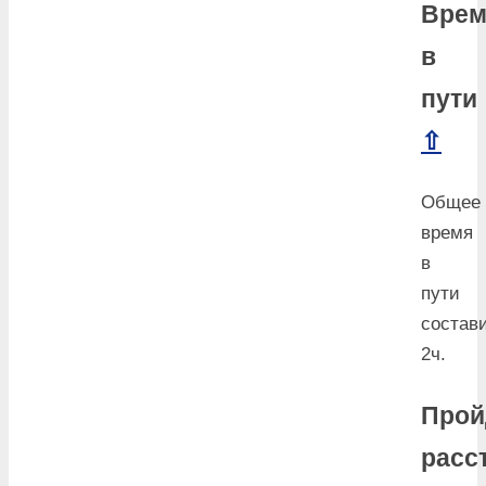
Врем
в
пути
⇧
Общее
время
в
пути
состав
2ч.
Прой
расс