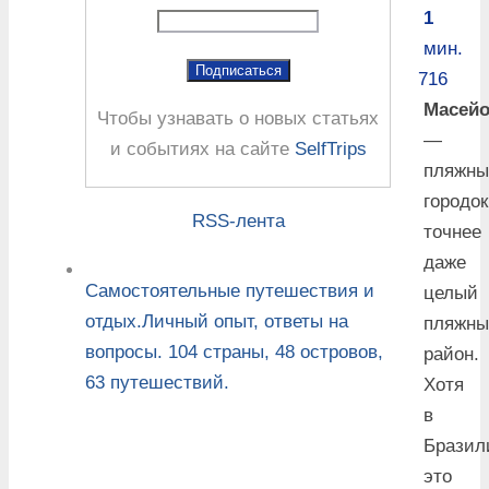
1
мин.
716
Масей
Чтобы узнавать о новых статьях
—
и событиях на сайте
SelfTrips
пляжны
городок
RSS-лента
точнее
даже
Самостоятельные путешествия и
целый
отдых.Личный опыт, ответы на
пляжны
вопросы. 104 страны, 48 островов,
район.
63 путешествий.
Хотя
в
Бразил
это