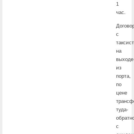
1
час.
Догово
с
таксис
на
выходе
из
порта,
по
цене
трансф
туда-
обратн
с