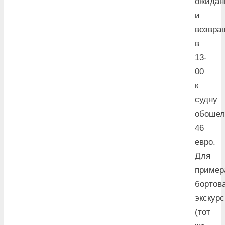
ожидан
и
возвра
в
13-
00
к
судну
обошел
46
евро.
Для
пример
бортов
экскур
(тот