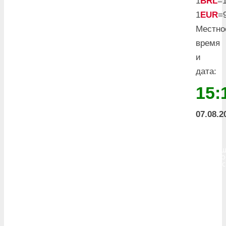
1
BRL
=1
1
EUR
=
Местно
время
и
дата:
15:
07.08.2
Масейо
°
27
небольш
облачно
влажнос
70%
ветер:
5Миз
В
Ш
27
• Д
26