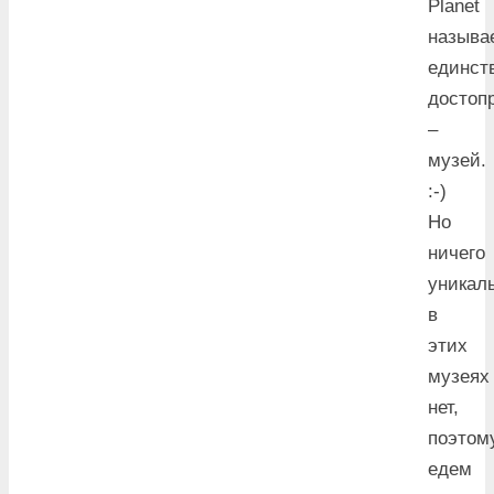
Planet
называ
единст
достоп
–
музей.
:-)
Но
ничего
уникал
в
этих
музеях
нет,
поэтом
едем