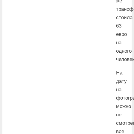
же
трансф
стоила
63
евро
на
одного
человек
На
дату
на
фотогр
можно
не
смотрет
все