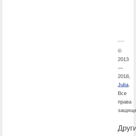
°
26
Сб
°
26
Вс
°
25
Пн
°
26
Вт
©
2013
—
2018,
Julia
.
Все
права
защище
Друг