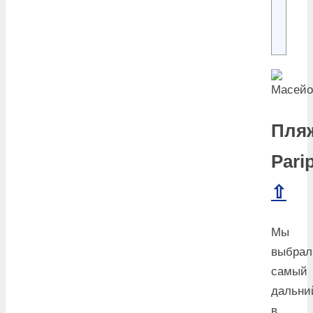
Пля
Pari
⇧
Мы
выбрал
самый
дальни
в