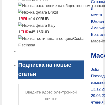
Страны
и
места
1
BRL
=14.09
RUB
Южная
Америк
1
EUR
=45.16
RUB
Бразил
Costa
Масейо
Fiscinosa
Мас
Подписка на новые
Julia
статьи
Послед
измене
13.12.2
Введите адрес электронной
29.06.2
почты:
чтения: